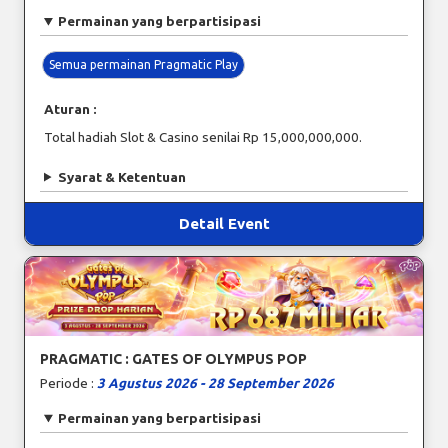
Permainan yang berpartisipasi
Semua permainan Pragmatic Play
Aturan :
Total hadiah Slot & Casino senilai Rp 15,000,000,000.
Syarat & Ketentuan
Detail Event
PRAGMATIC : GATES OF OLYMPUS POP
Periode :
3 Agustus 2026 - 28 September 2026
Permainan yang berpartisipasi