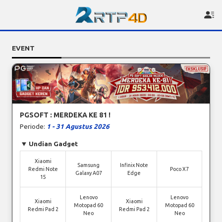
EVENT
PGSOFT : MERDEKA KE 81 !
Periode:
1 - 31 Agustus 2026
Undian Gadget
Xiaomi
Samsung
Infinix Note
Redmi Note
Poco X7
Galaxy A07
Edge
15
Lenovo
Lenovo
Xiaomi
Xiaomi
Motopad 60
Motopad 60
Redmi Pad 2
Redmi Pad 2
Neo
Neo