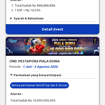
Total hadiah Rp 888,888,888.
1 EXP = Rp.16,500.
Syarat & Ketentuan
Detail Event
CMD: PESTAPORA PIALA DUNIA
Periode :
1 Juni - 2 Agustus 2026
Permainan yang berpartisipasi
Semua permainan World Cup dan E-Soccer
Aturan :
Total hadiah Rp 16,000,000,000.