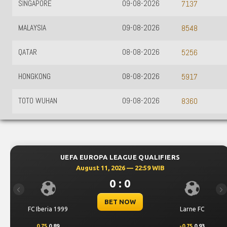
SINGAPORE
09-08-2026
7137
MALAYSIA
09-08-2026
8548
QATAR
08-08-2026
5256
HONGKONG
08-08-2026
5917
TOTO WUHAN
09-08-2026
8360
UEFA EUROPA LEAGUE QUALIFIERS
August 11, 2026 — 22:59 WIB
0 : 0
Previous
Ne
BET NOW
FC Iberia 1999
Larne FC
0.75
0.89
-0.75
0.93